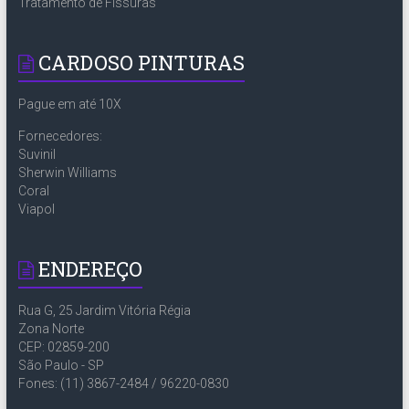
Tratamento de Fissuras
CARDOSO PINTURAS
Pague em até 10X
Fornecedores:
Suvinil
Sherwin Williams
Coral
Viapol
ENDEREÇO
Rua G, 25 Jardim Vitória Régia
Zona Norte
CEP: 02859-200
São Paulo - SP
Fones: (11) 3867-2484 / 96220-0830