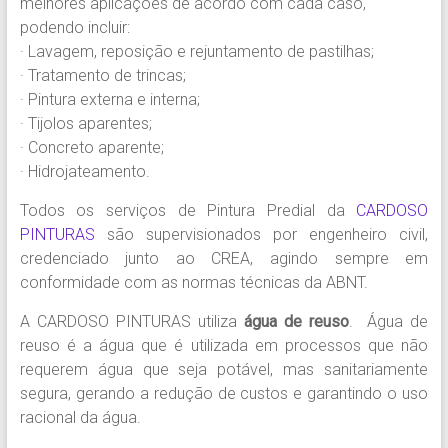
melhores aplicações de acordo com cada caso,
Pinturas.
podendo incluir:
Experiência
· Lavagem, reposição e rejuntamento de pastilhas;
em
· Tratamento de trincas;
Pintura
· Pintura externa e interna;
Predial
· Tijolos aparentes;
em
· Concreto aparente;
prédios
· Hidrojateamento.
comerciais,
residenciais
Todos os serviços de Pintura Predial da
CARDOSO
e
PINTURAS
são supervisionados por engenheiro civil,
condomínios.
credenciado junto ao CREA, agindo sempre em
conformidade com as normas técnicas da ABNT.
A CARDOSO PINTURAS utiliza
água de reuso
. Água de
reuso é a água que é utilizada em processos que não
requerem água que seja potável, mas sanitariamente
segura, gerando a redução de custos e garantindo o uso
racional da água.