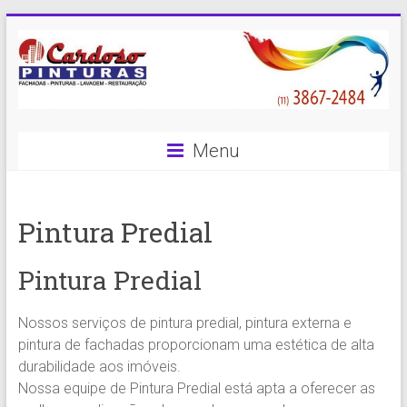
Skip
to
content
Cardoso
Menu
Pinturas
Pintura
Pintura Predial
Predial
com
qualidade
Pintura Predial
e
eficiência
Nossos serviços de pintura predial, pintura externa e
é
pintura de fachadas proporcionam uma estética de alta
com
durabilidade aos imóveis.
a
Nossa equipe de Pintura Predial está apta a oferecer as
Cardoso