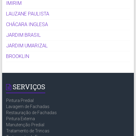
IMIRIM
LAUZANE PAULISTA
CHÁCARA INGLESA
JARDIM BRASIL
JARDIM UMARIZAL
BROOKLIN
SERVIÇOS
Pintura Predial
Lavagem de Fachadas
Restauração de Fachadas
Pintura Externa
Manutenção Predial
Tratamento de Trincas