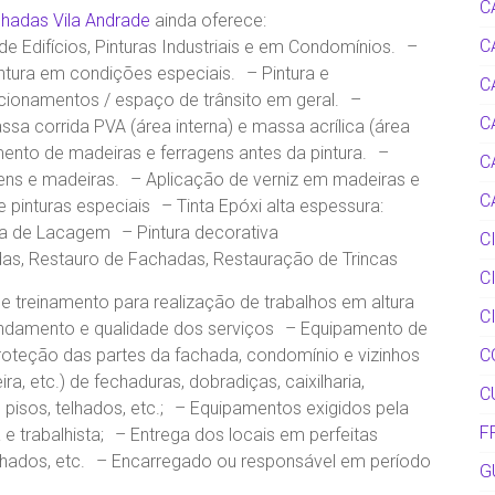
C
hadas Vila Andrade
ainda oferece:
C
a de Edifícios, Pinturas Industriais e em Condomínios. –
intura em condições especiais. – Pintura e
C
cionamentos / espaço de trânsito em geral. –
C
sa corrida PVA (área interna) e massa acrílica (área
ento de madeiras e ferragens antes da pintura. –
C
gens e madeiras. – Aplicação de verniz em madeiras e
C
 pinturas especiais – Tinta Epóxi alta espessura:
a de Lacagem – Pintura decorativa
C
as, Restauro de Fachadas, Restauração de Trincas
C
 treinamento para realização de trabalhos em altura
C
ndamento e qualidade dos serviços – Equipamento de
proteção das partes da fachada, condomínio e vizinhos
C
ira, etc.) de fechaduras, dobradiças, caixilharia,
C
 pisos, telhados, etc.; – Equipamentos exigidos pela
F
 trabalhista; – Entrega dos locais em perfeitas
telhados, etc. – Encarregado ou responsável em período
G