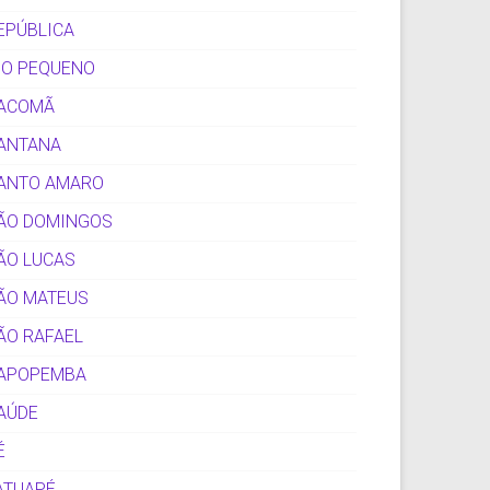
EPÚBLICA
IO PEQUENO
ACOMÃ
ANTANA
ANTO AMARO
ÃO DOMINGOS
ÃO LUCAS
ÃO MATEUS
ÃO RAFAEL
APOPEMBA
AÚDE
É
ATUAPÉ