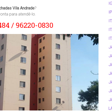
I
chadas Vila Andrade
?
I
onta para atendê-lo.
I
2484 / 96220-0830
I
I
J
J
J
J
J
J
J
L