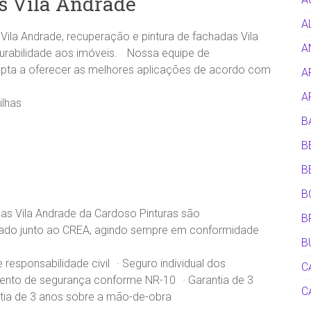
s Vila Andrade
A
ila Andrade, recuperação e pintura de fachadas Vila
A
urabilidade aos imóveis. Nossa equipe de
apta a oferecer as melhores aplicações de acordo com
A
A
ilhas
B
B
B
B
s Vila Andrade da Cardoso Pinturas são
B
nciado junto ao CREA, agindo sempre em conformidade
B
responsabilidade civil · Seguro individual dos
C
mento de segurança conforme NR-10 · Garantia de 3
C
ntia de 3 anos sobre a mão-de-obra