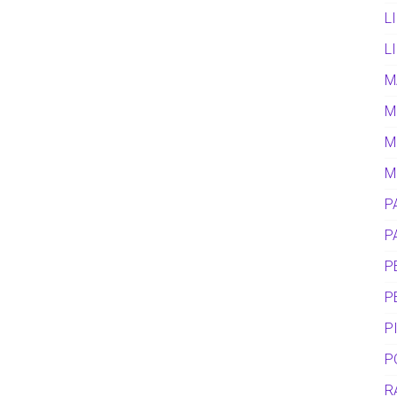
L
L
M
M
M
M
P
P
P
P
P
P
R