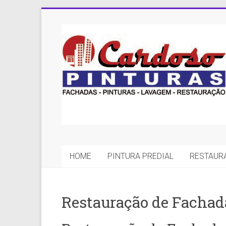
Skip
to
Cardoso
content
Pinturas
Pintura
Predial
com
qualidade
e
eficiência
é
HOME
PINTURA PREDIAL
RESTAUR
com
a
Cardoso
Restauração de Fachad
Pinturas.
Experiência
em