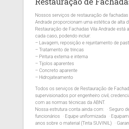
Restauração de Fachada
Pintura
Predial
Nossos serviços de restauração de fachadas V
em
Andrade proporcionam uma estética de alta d
prédios
Restauração de Fachadas Vila Andrade está 
comerciais,
cada caso, podendo incluir:
residenciais
– Lavagem, reposição e rejuntamento de past
e
– Tratamento de trincas
condomínios.
– Pintura externa e interna
– Tijolos aparentes
– Concreto aparente
– Hidrojateamento
Todos os serviços de Restauração de Fachada
supervisionados por engenheiro civil, crede
com as normas técnicas da ABNT.
Nossa estrutura conta ainda com: · Seguro de 
funcionários · Equipe uniformizada · Equipa
anos sobre o material (Tinta SUVINIL) · Gara