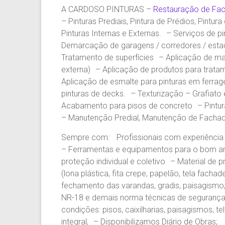
A CARDOSO PINTURAS –
Restauração de Fac
– Pinturas Prediais, Pintura de Prédios, Pintur
Pinturas Internas e Externas. – Serviços de p
Demarcação de garagens / corredores / esta
Tratamento de superfícies – Aplicação de mas
externa) – Aplicação de produtos para tratam
Aplicação de esmalte para pinturas em ferra
pinturas de decks. – Texturização – Grafiato e
Acabamento para pisos de concreto – Pintur
– Manutenção Predial, Manutenção de Fachad
Sempre com: Profissionais com experiência e
– Ferramentas e equipamentos para o bom a
proteção individual e coletivo – Material de 
(lona plástica, fita crepe, papelão, tela fachade
fechamento das varandas, gradis, paisagismo,
NR-18 e demais norma técnicas de segurança e
condições: pisos, caixilharias, paisagismos, 
integral; – Disponibilizamos Diário de Obras;