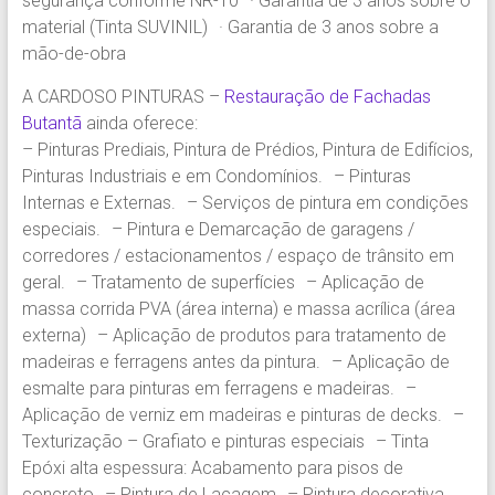
segurança conforme NR-10 · Garantia de 3 anos sobre o
material (Tinta SUVINIL) · Garantia de 3 anos sobre a
mão-de-obra
A CARDOSO PINTURAS –
Restauração de Fachadas
Butantã
ainda oferece:
– Pinturas Prediais, Pintura de Prédios, Pintura de Edifícios,
Pinturas Industriais e em Condomínios. – Pinturas
Internas e Externas. – Serviços de pintura em condições
especiais. – Pintura e Demarcação de garagens /
corredores / estacionamentos / espaço de trânsito em
geral. – Tratamento de superfícies – Aplicação de
massa corrida PVA (área interna) e massa acrílica (área
externa) – Aplicação de produtos para tratamento de
madeiras e ferragens antes da pintura. – Aplicação de
esmalte para pinturas em ferragens e madeiras. –
Aplicação de verniz em madeiras e pinturas de decks. –
Texturização – Grafiato e pinturas especiais – Tinta
Epóxi alta espessura: Acabamento para pisos de
concreto – Pintura de Lacagem – Pintura decorativa