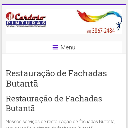
Skip
to
content
Cardoso
Menu
Pinturas
Pintura
Restauração de Fachadas
Predial
com
Butantã
qualidade
e
Restauração de Fachadas
eficiência
é
Butantã
com
a
Nossos serviços de restauração de fachadas Butantã,
Cardoso