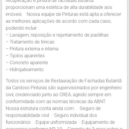
recuperação e pintura de fachadas Butantã
Pinturas.
proporcionam uma estética de alta durabilidade aos
Experiência
imóveis. Nossa equipe de Pinturas está apta a oferecer
em
as melhores aplicações de acordo com cada caso,
Pintura
podendo incluir:
Predial
– Lavagem, reposição e rejuntamento de pastilhas
em
– Tratamento de trincas
prédios
– Pintura externa e interna
comerciais,
– Tijolos aparentes
residenciais
– Concreto aparente
e
– Hidrojateamento
condomínios.
Todos os serviços de Restauração de Fachadas Butantã
da Cardoso Pinturas são supervisionados por engenheiro
civil, credenciado junto ao CREA, agindo sempre em
conformidade com as normas técnicas da ABNT.
Nossa estrutura conta ainda com: · Seguro de
responsabilidade civil · Seguro individual dos
funcionários · Equipe uniformizada · Equipamento de