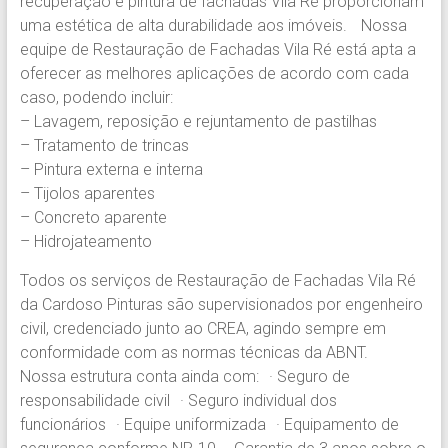
recuperação e pintura de fachadas Vila Ré proporcionam
Pinturas.
uma estética de alta durabilidade aos imóveis. Nossa
Experiência
equipe de Restauração de Fachadas Vila Ré está apta a
em
oferecer as melhores aplicações de acordo com cada
Pintura
caso, podendo incluir:
Predial
– Lavagem, reposição e rejuntamento de pastilhas
em
– Tratamento de trincas
prédios
– Pintura externa e interna
comerciais,
– Tijolos aparentes
residenciais
– Concreto aparente
e
– Hidrojateamento
condomínios.
Todos os serviços de Restauração de Fachadas Vila Ré
da Cardoso Pinturas são supervisionados por engenheiro
civil, credenciado junto ao CREA, agindo sempre em
conformidade com as normas técnicas da ABNT.
Nossa estrutura conta ainda com: · Seguro de
responsabilidade civil · Seguro individual dos
funcionários · Equipe uniformizada · Equipamento de