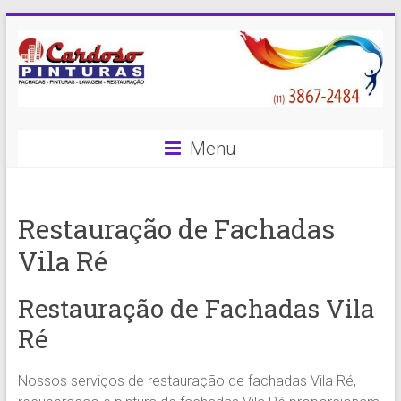
Skip
to
content
Cardoso
Menu
Pinturas
Pintura
Restauração de Fachadas
Predial
com
Vila Ré
qualidade
e
Restauração de Fachadas Vila
eficiência
é
Ré
com
a
Nossos serviços de restauração de fachadas Vila Ré,
Cardoso