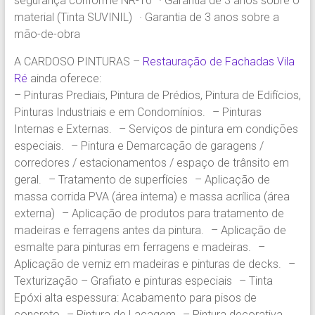
segurança conforme NR-10 · Garantia de 3 anos sobre o
material (Tinta SUVINIL) · Garantia de 3 anos sobre a
mão-de-obra
A CARDOSO PINTURAS –
Restauração de Fachadas Vila
Ré
ainda oferece:
– Pinturas Prediais, Pintura de Prédios, Pintura de Edifícios,
Pinturas Industriais e em Condomínios. – Pinturas
Internas e Externas. – Serviços de pintura em condições
especiais. – Pintura e Demarcação de garagens /
corredores / estacionamentos / espaço de trânsito em
geral. – Tratamento de superfícies – Aplicação de
massa corrida PVA (área interna) e massa acrílica (área
externa) – Aplicação de produtos para tratamento de
madeiras e ferragens antes da pintura. – Aplicação de
esmalte para pinturas em ferragens e madeiras. –
Aplicação de verniz em madeiras e pinturas de decks. –
Texturização – Grafiato e pinturas especiais – Tinta
Epóxi alta espessura: Acabamento para pisos de
concreto – Pintura de Lacagem – Pintura decorativa