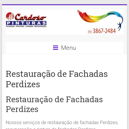
Skip
to
content
Cardoso
Menu
Pinturas
Pintura
Restauração de Fachadas
Predial
com
Perdizes
qualidade
e
Restauração de Fachadas
eficiência
é
Perdizes
com
a
Nossos serviços de restauração de fachadas Perdizes,
Cardoso