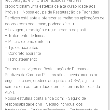
recuperação e pintura de fachadas Perdizes
Pinturas.
proporcionam uma estética de alta durabilidade aos
Experiência
imóveis. Nossa equipe de Restauração de Fachadas
em
Perdizes está apta a oferecer as melhores aplicações de
Pintura
acordo com cada caso, podendo incluir:
Predial
– Lavagem, reposição e rejuntamento de pastilhas
em
– Tratamento de trincas
prédios
– Pintura externa e interna
comerciais,
– Tijolos aparentes
residenciais
– Concreto aparente
e
– Hidrojateamento
condomínios.
Todos os serviços de Restauração de Fachadas
Perdizes da Cardoso Pinturas são supervisionados por
engenheiro civil, credenciado junto ao CREA, agindo
sempre em conformidade com as normas técnicas da
ABNT.
Nossa estrutura conta ainda com: · Seguro de
responsabilidade civil · Seguro individual dos