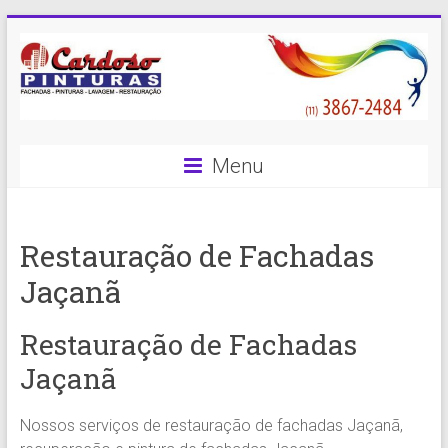
Skip
to
content
Cardoso
Menu
Pinturas
Pintura
Restauração de Fachadas
Predial
com
Jaçanã
qualidade
e
Restauração de Fachadas
eficiência
é
Jaçanã
com
a
Nossos serviços de restauração de fachadas Jaçanã,
Cardoso