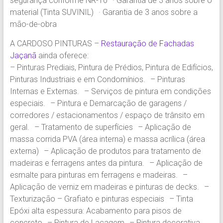
segurança conforme NR-10 · Garantia de 3 anos sobre o
material (Tinta SUVINIL) · Garantia de 3 anos sobre a
mão-de-obra
A CARDOSO PINTURAS –
Restauração de Fachadas
Jaçanã
ainda oferece:
– Pinturas Prediais, Pintura de Prédios, Pintura de Edifícios,
Pinturas Industriais e em Condomínios. – Pinturas
Internas e Externas. – Serviços de pintura em condições
especiais. – Pintura e Demarcação de garagens /
corredores / estacionamentos / espaço de trânsito em
geral. – Tratamento de superfícies – Aplicação de
massa corrida PVA (área interna) e massa acrílica (área
externa) – Aplicação de produtos para tratamento de
madeiras e ferragens antes da pintura. – Aplicação de
esmalte para pinturas em ferragens e madeiras. –
Aplicação de verniz em madeiras e pinturas de decks. –
Texturização – Grafiato e pinturas especiais – Tinta
Epóxi alta espessura: Acabamento para pisos de
concreto – Pintura de Lacagem – Pintura decorativa