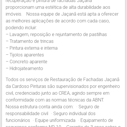
recuperação e pintura de fachadas Jaçanã
Pinturas.
proporcionam uma estética de alta durabilidade aos
Experiência
imóveis. Nossa equipe de Jaçanã está apta a oferecer
em
as melhores aplicações de acordo com cada caso,
Pintura
podendo incluir:
Predial
– Lavagem, reposição e rejuntamento de pastilhas
em
– Tratamento de trincas
prédios
– Pintura externa e interna
comerciais,
– Tijolos aparentes
residenciais
– Concreto aparente
e
– Hidrojateamento
condomínios.
Todos os serviços de Restauração de Fachadas Jaçanã
da Cardoso Pinturas são supervisionados por engenheiro
civil, credenciado junto ao CREA, agindo sempre em
conformidade com as normas técnicas da ABNT.
Nossa estrutura conta ainda com: · Seguro de
responsabilidade civil · Seguro individual dos
funcionários · Equipe uniformizada · Equipamento de