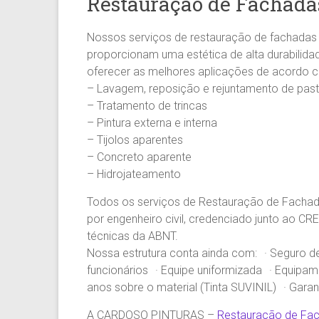
Restauração de Fachada
Pintura
Predial
Nossos serviços de restauração de fachadas 
em
proporcionam uma estética de alta durabilid
prédios
oferecer as melhores aplicações de acordo c
comerciais,
– Lavagem, reposição e rejuntamento de past
residenciais
– Tratamento de trincas
e
– Pintura externa e interna
condomínios.
– Tijolos aparentes
– Concreto aparente
– Hidrojateamento
Todos os serviços de Restauração de Fachad
por engenheiro civil, credenciado junto ao 
técnicas da ABNT.
Nossa estrutura conta ainda com: · Seguro de 
funcionários · Equipe uniformizada · Equipa
anos sobre o material (Tinta SUVINIL) · Gara
A CARDOSO PINTURAS –
Restauração de Fa