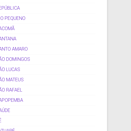
EPÚBLICA
IO PEQUENO
ACOMÃ
ANTANA
ANTO AMARO
ÃO DOMINGOS
ÃO LUCAS
ÃO MATEUS
ÃO RAFAEL
APOPEMBA
AÚDE
É
ATUAPÉ