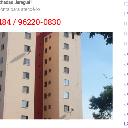
chadas Jaraguá
?
I
onta para atendê-lo.
I
2484 / 96220-0830
I
I
I
J
J
J
J
J
J
J
L