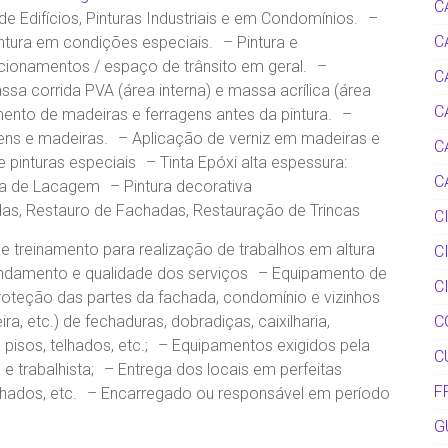
C
a de Edifícios, Pinturas Industriais e em Condomínios. –
C
intura em condições especiais. – Pintura e
cionamentos / espaço de trânsito em geral. –
C
sa corrida PVA (área interna) e massa acrílica (área
C
ento de madeiras e ferragens antes da pintura. –
gens e madeiras. – Aplicação de verniz em madeiras e
C
 pinturas especiais – Tinta Epóxi alta espessura:
C
a de Lacagem – Pintura decorativa
as, Restauro de Fachadas, Restauração de Trincas
C
 treinamento para realização de trabalhos em altura
C
ndamento e qualidade dos serviços – Equipamento de
C
proteção das partes da fachada, condomínio e vizinhos
ira, etc.) de fechaduras, dobradiças, caixilharia,
C
 pisos, telhados, etc.; – Equipamentos exigidos pela
C
 trabalhista; – Entrega dos locais em perfeitas
F
telhados, etc. – Encarregado ou responsável em período
G