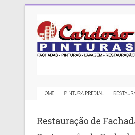
Skip
to
Cardoso
content
Pinturas
Pintura
Predial
com
qualidade
e
eficiência
é
HOME
PINTURA PREDIAL
RESTAUR
com
a
Cardoso
Restauração de Fachad
Pinturas.
Experiência
em