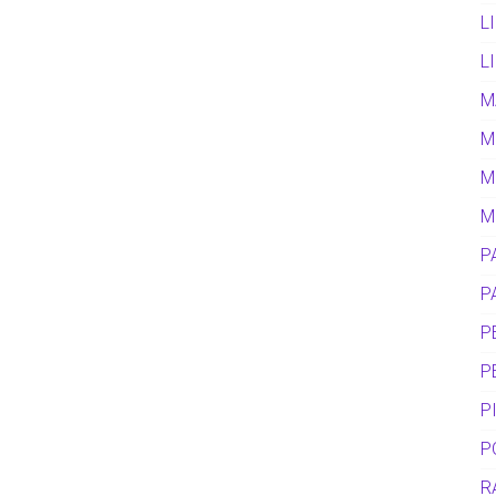
L
L
M
M
M
M
P
P
P
P
P
P
R