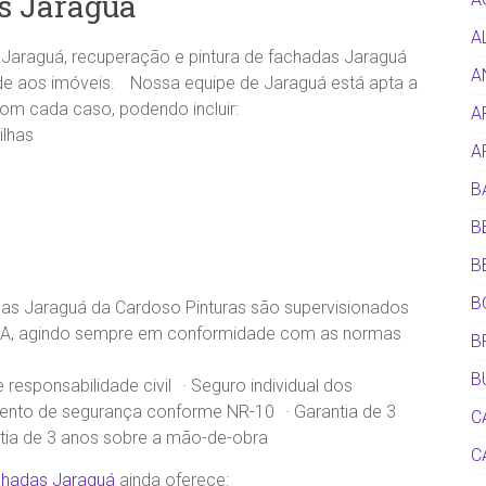
s Jaraguá
A
Jaraguá, recuperação e pintura de fachadas Jaraguá
A
ade aos imóveis. Nossa equipe de Jaraguá está apta a
om cada caso, podendo incluir:
A
ilhas
A
B
B
B
B
as Jaraguá da Cardoso Pinturas são supervisionados
CREA, agindo sempre em conformidade com as normas
B
B
responsabilidade civil · Seguro individual dos
mento de segurança conforme NR-10 · Garantia de 3
C
ntia de 3 anos sobre a mão-de-obra
C
chadas Jaraguá
ainda oferece: