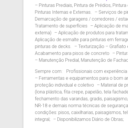
– Pinturas Prediais, Pintura de Prédios, Pintur
Pinturas Internas e Externas. – Serviços de p
Demarcação de garagens / corredores / esta
Tratamento de superfícies – Aplicação de mas
externa) – Aplicação de produtos para tratam
Aplicação de esmalte para pinturas em ferra
pinturas de decks. – Texturização – Grafiato e
Acabamento para pisos de concreto – Pintur
– Manutenção Predial, Manutenção de Fachad
Sempre com: Profissionais com experiência e
– Ferramentas e equipamentos para o bom a
proteção individual e coletivo – Material de 
(lona plástica, fita crepe, papelão, tela fachade
fechamento das varandas, gradis, paisagismo,
NR-18 e demais norma técnicas de segurança e
condições: pisos, caixilharias, paisagismos, 
integral; – Disponibilizamos Diário de Obras;