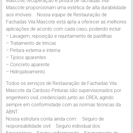
Mascote, recuperação e pintura de fachadas Vila
Pinturas.
Mascote proporcionam uma estética de alta durabilidade
Experiência
aos imóveis. Nossa equipe de Restauração de
em
Fachadas Vila Mascote está apta a oferecer as melhores
Pintura
aplicações de acordo com cada caso, podendo incluir:
Predial
– Lavagem, reposição e rejuntamento de pastilhas
em
– Tratamento de trincas
prédios
– Pintura externa e interna
comerciais,
– Tijolos aparentes
residenciais
– Concreto aparente
e
– Hidrojateamento
condomínios.
Todos os serviços de Restauração de Fachadas Vila
Mascote da Cardoso Pinturas são supervisionados por
engenheiro civil, credenciado junto ao CREA, agindo
sempre em conformidade com as normas técnicas da
ABNT.
Nossa estrutura conta ainda com: · Seguro de
responsabilidade civil · Seguro individual dos