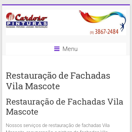
Skip
to
content
Cardoso
Menu
Pinturas
Pintura
Restauração de Fachadas
Predial
com
Vila Mascote
qualidade
e
Restauração de Fachadas Vila
eficiência
é
Mascote
com
a
Nossos serviços de restauração de fachadas Vila
Cardoso