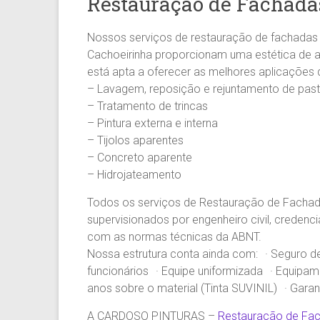
Restauração de Fachada
Pintura
Predial
Nossos serviços de restauração de fachadas 
em
Cachoeirinha proporcionam uma estética de a
prédios
está apta a oferecer as melhores aplicações
comerciais,
– Lavagem, reposição e rejuntamento de past
residenciais
– Tratamento de trincas
e
– Pintura externa e interna
condomínios.
– Tijolos aparentes
– Concreto aparente
– Hidrojateamento
Todos os serviços de Restauração de Fachad
supervisionados por engenheiro civil, crede
com as normas técnicas da ABNT.
Nossa estrutura conta ainda com: · Seguro de 
funcionários · Equipe uniformizada · Equipa
anos sobre o material (Tinta SUVINIL) · Gara
A CARDOSO PINTURAS –
Restauração de Fac