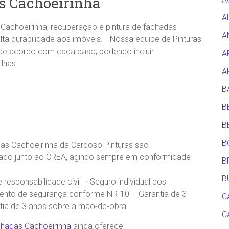
s Cachoeirinha
A
Cachoeirinha, recuperação e pintura de fachadas
A
lta durabilidade aos imóveis. Nossa equipe de Pinturas
 de acordo com cada caso, podendo incluir:
A
ilhas
A
B
B
B
B
as Cachoeirinha da Cardoso Pinturas são
nciado junto ao CREA, agindo sempre em conformidade
B
B
responsabilidade civil · Seguro individual dos
mento de segurança conforme NR-10 · Garantia de 3
C
ntia de 3 anos sobre a mão-de-obra
C
hadas Cachoeirinha
ainda oferece: