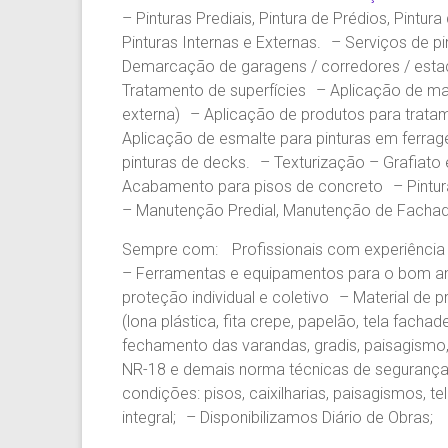
– Pinturas Prediais, Pintura de Prédios, Pintur
Pinturas Internas e Externas. – Serviços de p
Demarcação de garagens / corredores / esta
Tratamento de superfícies – Aplicação de mas
externa) – Aplicação de produtos para tratam
Aplicação de esmalte para pinturas em ferra
pinturas de decks. – Texturização – Grafiato e
Acabamento para pisos de concreto – Pintur
– Manutenção Predial, Manutenção de Fachad
Sempre com: Profissionais com experiência e
– Ferramentas e equipamentos para o bom a
proteção individual e coletivo – Material de 
(lona plástica, fita crepe, papelão, tela fachade
fechamento das varandas, gradis, paisagismo,
NR-18 e demais norma técnicas de segurança e
condições: pisos, caixilharias, paisagismos, 
integral; – Disponibilizamos Diário de Obras;