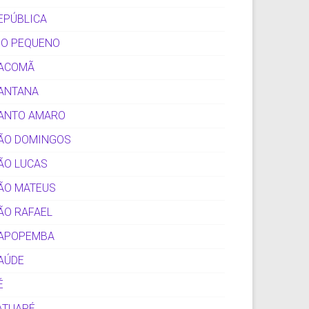
EPÚBLICA
IO PEQUENO
ACOMÃ
ANTANA
ANTO AMARO
ÃO DOMINGOS
ÃO LUCAS
ÃO MATEUS
ÃO RAFAEL
APOPEMBA
AÚDE
É
ATUAPÉ