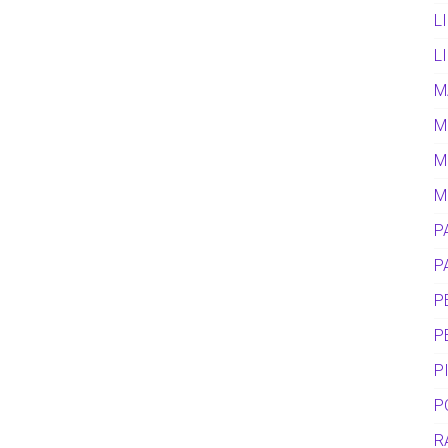
L
L
M
M
M
M
P
P
P
P
P
P
R