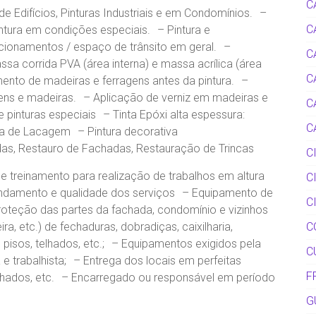
C
a de Edifícios, Pinturas Industriais e em Condomínios. –
C
intura em condições especiais. – Pintura e
cionamentos / espaço de trânsito em geral. –
C
sa corrida PVA (área interna) e massa acrílica (área
C
ento de madeiras e ferragens antes da pintura. –
gens e madeiras. – Aplicação de verniz em madeiras e
C
 pinturas especiais – Tinta Epóxi alta espessura:
C
a de Lacagem – Pintura decorativa
as, Restauro de Fachadas, Restauração de Trincas
C
 treinamento para realização de trabalhos em altura
C
ndamento e qualidade dos serviços – Equipamento de
C
proteção das partes da fachada, condomínio e vizinhos
ira, etc.) de fechaduras, dobradiças, caixilharia,
C
 pisos, telhados, etc.; – Equipamentos exigidos pela
C
 trabalhista; – Entrega dos locais em perfeitas
F
telhados, etc. – Encarregado ou responsável em período
G