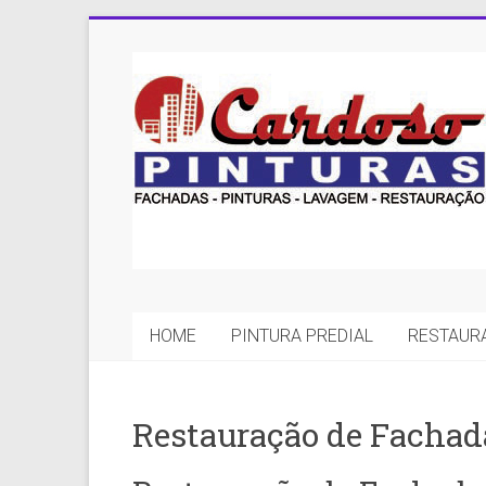
Skip
to
Cardoso
content
Pinturas
Pintura
Predial
com
qualidade
e
eficiência
é
HOME
PINTURA PREDIAL
RESTAUR
com
a
Cardoso
Restauração de Fachad
Pinturas.
Experiência
em