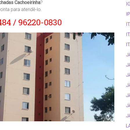
chadas Cachoeirinha
?
I
onta para atendê-lo.
I
2484 / 96220-0830
I
I
I
J
J
J
J
J
J
J
L